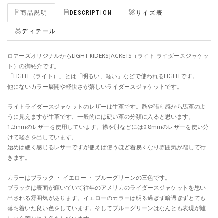
商品説明
DESCRIPTION
サイズ表
ディテール
ロアーズオリジナルからLIGHT RIDERS JACKETS（ライト ライダースジャケッ
ト）の御紹介です。
「LIGHT（ライト）」とは「明るい、軽い」などで使われるLIGHTです。
他にないカラー展開や軽快さが嬉しいライダースジャケットです。
ライトライダースジャケットのレザーは牛革です。艶や張り感から馬革のよ
うに見えますが牛革です。一般的には硬い革の分類に入ると思います。
1.3mmのレザーを使用しています。襟や肘などには0.8mmのレザーを使い分
けて軽さを出しています。
始めは硬く感じるレザーですが使えば使うほど着易くなり雰囲気が増して行
きます。
カラーはブラック ・ イエロー ・ ブルーグリーンの三色です。
ブラックは表面が輝いていて往年のアメリカのライダースジャケットを思い
出される雰囲気があります。イエローのカラーは明る過ぎず暗過ぎずとても
落ち着いた良い色をしています。そしてブルーグリーンはなんとも表現が難