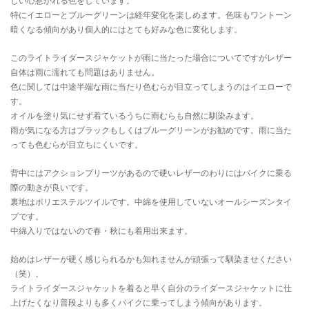
しい心惹かれる色をしています。
特にイエローとブルーグリーンは経年変化を楽しめます。色味もワントーン
暗くなる傾向があり個人的にはとても好みな色に変化します。
このライトライダースジャケットが雨に当たった場合についてですがレザー
自体は雨に濡れても問題はありません。
色に関しては中途半端な雨に当たり色むらが目立ってしまうのはイエローで
す。
オイルを塗り気にせず着ているうちに雨むらも自然に馴染みます。
雨が気になる方はブラックもしくはブルーグリーンがお勧めです。雨に当た
っても色むらが目立ちにくいです。
背中にはアクションプリーツがあるので硬いレザーのわりにはバイクに乗る
際の動きが良いです。
裏地はポリエステルツイルです。中綿を使用していないオールシーズンタイ
プです。
中綿入りではないので春・秋にも着用出来ます。
始めはレザーが硬く感じられるかも知れませんが頑張って馴染ませください
（笑）。
ライトライダースジャケットを着ると早く自分のライダースジャケットに仕
上げたくなり普段よりも多くバイクに乗ってしまう傾向があります。