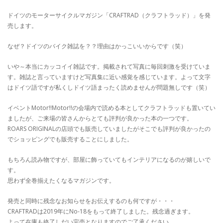
ドイツのモーターサイクルマガジン「CRAFTRAD（クラフトラッド）」を発
売します。
なぜ？ドイツのバイク雑誌を？？理由はかっこいいからです（笑）
いや～本当にカッコイイ雑誌です。掲載されて写真に毎回刺激を受けていま
す。雑誌と言っていますけど写真集に近い感覚を感じています。よって文字
はドイツ語ですが私くしドイツ語まったく読めませんが問題無しです（笑）
イベントMotor!!Motor!!の会場内で読める本としてクラフトラッドも置いてい
ましたが、ご来場の皆さんからとても評判が良かった本の一つです。
ROARS ORIGINALの店頭でも販売していましたがそこでも評判が良かったの
でショッピングでも販売することにしました。
もちろん読み物ですが、部屋に飾っていてもインテリアになるのが嬉しいで
す。
思わず全巻揃えたくなるマガジンです。
発売と同時に残念なお知らせをお伝えするのも何ですが・・・
CRAFTRADは2019年にNo-18をもって終了しました。残念過ぎます。
よって在庫も終了しだい完売となりますのでご了承ください。