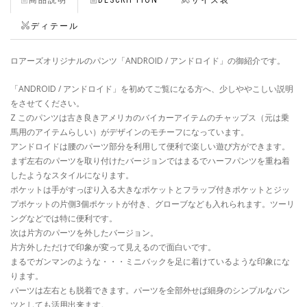
ディテール
ロアーズオリジナルのパンツ「ANDROID / アンドロイド」の御紹介です。
「ANDROID / アンドロイド」を初めてご覧になる方へ、少しややこしい説明
をさせてください。
Z このパンツは古き良きアメリカのバイカーアイテムのチャップス（元は乗
馬用のアイテムらしい）がデザインのモチーフになっています。
アンドロイドは腰のパーツ部分を利用して便利で楽しい遊び方ができます。
まず左右のパーツを取り付けたバージョンではまるでハーフパンツを重ね着
したようなスタイルになります。
ポケットは手がすっぽり入る大きなポケットとフラップ付きポケットとジッ
プポケットの片側3個ポケットが付き、グローブなども入れられます。ツーリ
ングなどでは特に便利です。
次は片方のパーツを外したバージョン。
片方外しただけで印象が変って見えるので面白いです。
まるでガンマンのような・・・ミニバックを足に着けているような印象にな
ります。
パーツは左右とも脱着できます。パーツを全部外せば細身のシンプルなパン
ツとしても活用出来ます。