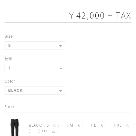
￥42,000 + TAX
Size
数量
Color
Stock
BLACK:〔 S △ 〕 〔 M Ｘ 〕 〔 L Ｘ 〕 〔 XL △
〕 〔 XXL △ 〕