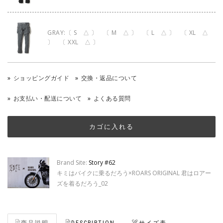
GRAY:〔 S △ 〕 〔 M △ 〕 〔 L △ 〕 〔 XL △
〕 〔 XXL △ 〕
ショッピングガイド
交換・返品について
お支払い・配送について
よくある質問
Brand Site:
Story #62
キミはバイクに乗るだろう×ROARS ORIGINAL 君はロアー
ズを着るだろう_02
商品説明
DESCRIPTION
サイズ表