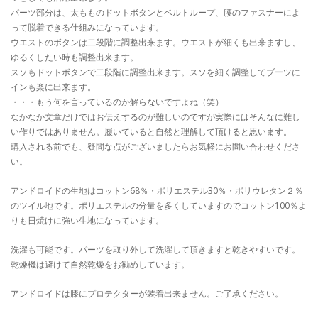
パーツ部分は、太もものドットボタンとベルトループ、腰のファスナーによ
って脱着できる仕組みになっています。
ウエストのボタンは二段階に調整出来ます。ウエストが細くも出来ますし、
ゆるくしたい時も調整出来ます。
スソもドットボタンで二段階に調整出来ます。スソを細く調整してブーツに
インも楽に出来ます。
・・・もう何を言っているのか解らないですよね（笑）
なかなか文章だけではお伝えするのが難しいのですが実際にはそんなに難し
い作りではありません。履いていると自然と理解して頂けると思います。
購入される前でも、疑問な点がございましたらお気軽にお問い合わせくださ
い。
アンドロイドの生地はコットン68％・ポリエステル30％・ポリウレタン２％
のツイル地です。ポリエステルの分量を多くしていますのでコットン100％よ
りも日焼けに強い生地になっています。
洗濯も可能です。パーツを取り外して洗濯して頂きますと乾きやすいです。
乾燥機は避けて自然乾燥をお勧めしています。
アンドロイドは膝にプロテクターが装着出来ません。ご了承ください。